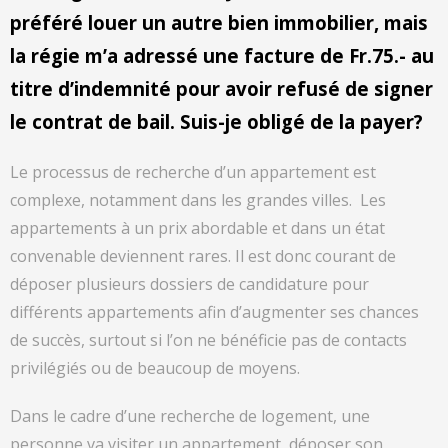
préféré louer un autre bien immobilier, mais
la régie m’a adressé une facture de Fr.75.- au
titre d’indemnité pour avoir refusé de signer
le contrat de bail. Suis-je obligé de la payer?
Le processus de recherche d’un appartement est
complexe, notamment dans les grandes villes. Les
appartements à un prix abordable et dans un état
convenable deviennent rares. Il est donc courant de
déposer plusieurs dossiers de candidature pour
différents appartements afin d’augmenter ses chances
de succès, surtout si l’on ne bénéficie pas de contacts
privilégiés ou de beaucoup de moyens.
Dans le cadre d’une recherche de logement, une
personne va visiter un appartement, déposer son