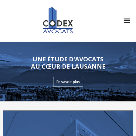
Accueil
UNE ÉTUDE D'AVOCATS
Les avocats
AU CŒUR DE LAUSANNE
Domaines d’activité
En savoir plus
Honoraires
Liens utiles
Le blog Codex
Protection des données